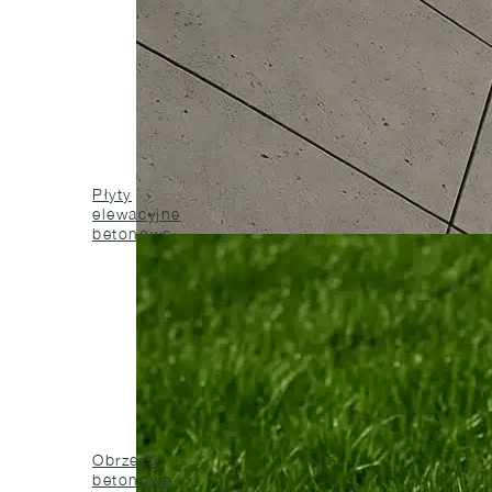
Płyty
elewacyjne
betonowe
Obrzeża
betonowe