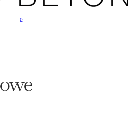
0
nowe