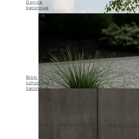
Donice
betonowe
Bloki
schodowe
betonowe