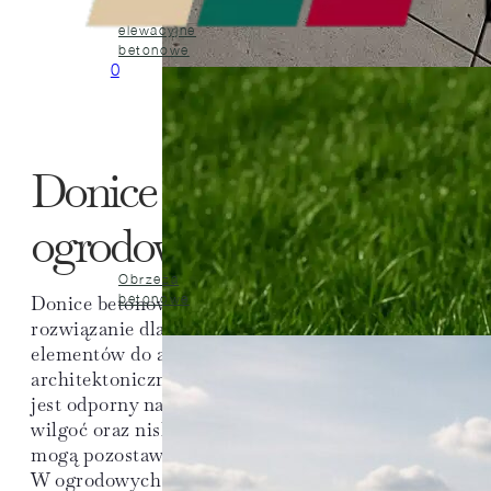
Płyty
elewacyjne
betonowe
0
Donice betonowe
ogrodowe
Obrzeża
betonowe
Donice betonowe ogrodowe to trwałe i estetyczne
rozwiązanie dla osób, które szukają solidnych
elementów do aranżacji zieleni wokół domu. Beton
architektoniczny doskonale sprawdza się w ogrodach
jest odporny na zmienne warunki atmosferyczne,
wilgoć oraz niskie temperatury, dzięki czemu donice
mogą pozostawać na zewnątrz przez cały rok.
W ogrodowych aranżacjach donice betonowe pełnią