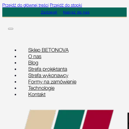
Przejdź do głównej treści
Przejdź do stopki
Zadzwoń
Napisz do nas
Sklep BETONOVA
O nas
Blog
Strefa projektanta
Strefa wykonawcy
Formy na zamówienie
Technologie
Kontakt