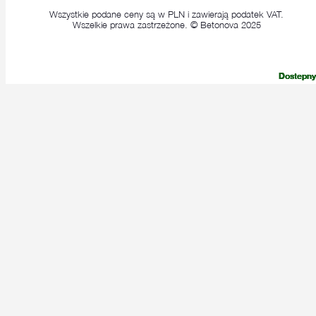
Wszystkie podane ceny są w PLN i zawierają podatek VAT.
Wszelkie prawa zastrzeżone. © Betonova 2025
Dostepny
Dostepny
Dostepny