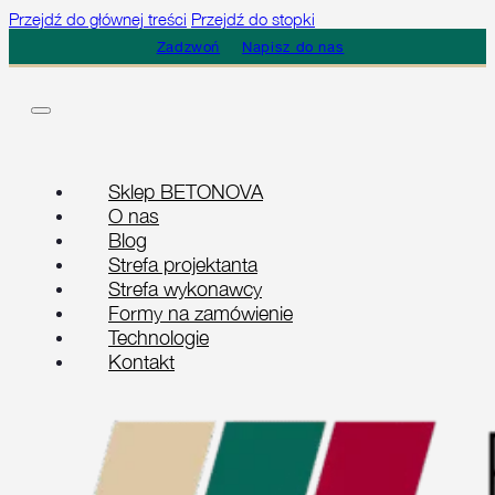
Przejdź do głównej treści
Przejdź do stopki
Zadzwoń
Napisz do nas
Sklep BETONOVA
O nas
Blog
Strefa projektanta
Strefa wykonawcy
Formy na zamówienie
Technologie
Kontakt