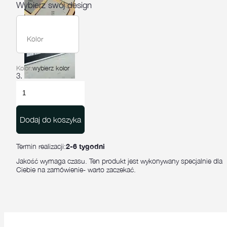
Wybierz swój design
Kolor
Kolor:
wybierz kolor
ilość
Blok
schodowy
Podio
Dodaj do koszyka
100x35x15
Termin realizacji:
2-6 tygodni
Jakość wymaga czasu. Ten produkt jest wykonywany specjalnie dla
Ciebie na zamówienie- warto zaczekać.