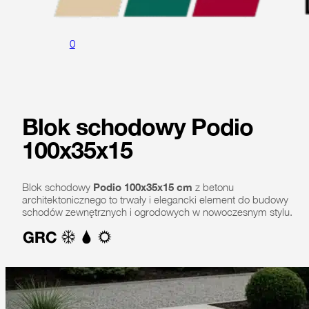
0
Blok schodowy Podio
100x35x15
Blok schodowy
Podio 100x35x15 cm
z betonu
architektonicznego to trwały i elegancki element do budowy
schodów zewnętrznych i ogrodowych w nowoczesnym stylu.