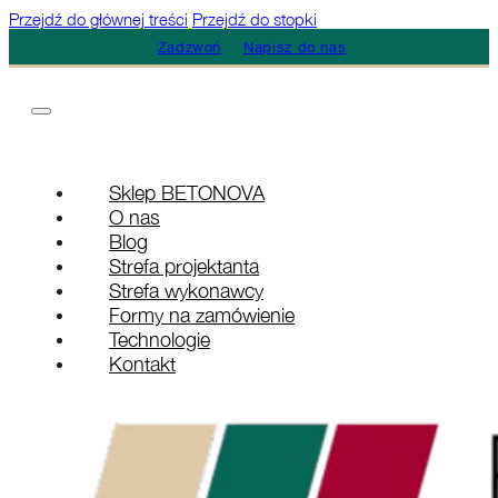
Przejdź do głównej treści
Przejdź do stopki
Zadzwoń
Napisz do nas
Sklep BETONOVA
O nas
Blog
Strefa projektanta
Strefa wykonawcy
Formy na zamówienie
Technologie
Kontakt