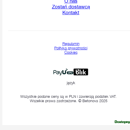
O nas
Zostań dostawcą
Kontakt
Regulamin
Polityka prywatności
Cookies
język
Wszystkie podane ceny są w PLN i zawierają podatek VAT.
Wszelkie prawa zastrzeżone. © Betonova 2025
Dostepny
Dostepny
Dostepny
Dostepny
Dostepny