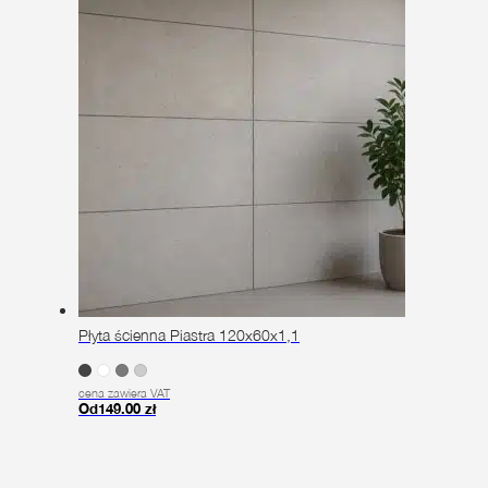
ma
wiele
wariantów.
Opcje
można
wybrać
na
stronie
produktu
Płyta ścienna Piastra 120x60x1,1
cena zawiera VAT
Od
149.00
zł
Ten
produkt
ma
wiele