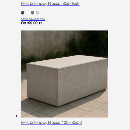
Blok betonowy Blocco 50x50x50
cena zawiera VAT
Od
799.00
zł
Ten
produkt
ma
wiele
wariantów.
Opcje
można
wybrać
na
stronie
produktu
Blok betonowy Blocco 100x50x50