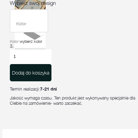
Wybierz swój design
Kolor
Kolor:
wybierz kolor
ilość
Płyta
ścienna
Piastra
Dodaj do koszyka
150x75x2
Termin realizacji:
7-21 dni
Jakość wymaga czasu. Ten produkt jest wykonywany specjalnie dla
Ciebie na zamówienie- warto zaczekać.