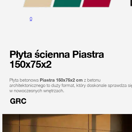
0
Płyta ścienna Piastra
150x75x2
Płyta betonowa
Piastra 150x75x2 cm
z betonu
architektonicznego to duży format, który doskonale sprawdza si
w nowoczesnych wnętrzach.