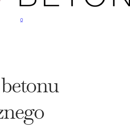
0
z betonu
cznego