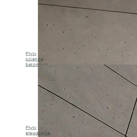
Płyty
ścienne
betonowe
Płyty
elewacyjne