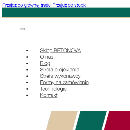
Przejdź do głównej treści
Przejdź do stopki
Sklep BETONOVA
O nas
Blog
Strefa projektanta
Strefa wykonawcy
Formy na zamówienie
Technologie
Kontakt