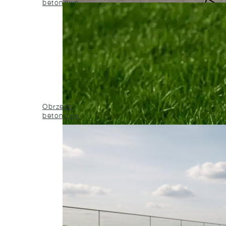
betonowe
Obrzeża
betonowe