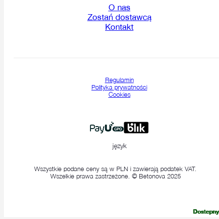
O nas
Zostań dostawcą
Kontakt
Regulamin
Polityka prywatności
Cookies
język
Wszystkie podane ceny są w PLN i zawierają podatek VAT.
Wszelkie prawa zastrzeżone. © Betonova 2025
Dostepny
Dostepny
Dostepny
Dostepny
Dostepny