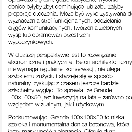
donice byłyby zbyt dominujące lub zaburzałyby
proporcje otoczenia. Może być wykorzystywana d
wyznaczania stref funkcjonalnych, oddzielania
ciągów komunikacyjnych, tworzenia zielonych
wysp lub obramowań przestrzeni
wypoczynkowych.
W dłuższej perspektywie jest to rozwiązanie
ekonomiczne i praktyczne. Beton architektoniczny
nie wymaga regularnej konserwacji, nie ulega
szybkiemu zużyciu i starzeje się w sposób
naturalny, zyskując z czasem jeszcze bardziej
szlachetny wygląd. To sprawia, że Grande
100×100×50 jest inwestycją na lata – zarówno p
względem wizualnym, jak i użytkowym.
Podsumowując, Grande 100×100×50 to niska,
szeroka i monumentalna donica betonowa, która
łączy masywność z elegancją. Oferuje dużą