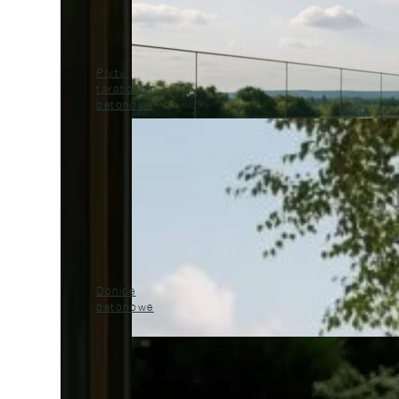
Płyty
tarasowe
betonowe
Donice
betonowe