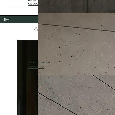
betonowe
Filtry
Wyświetlanie wszystkich wyników: 13
Płyty ścienne
betonowe