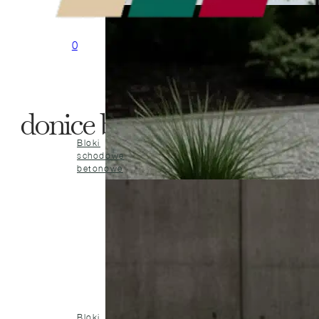
0
donice betonowe
Bloki
schodowe
betonowe
Bloki