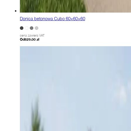
Donica betonowa Cubo 60×60×60
cena zawiera VAT
Od
829.00
zł