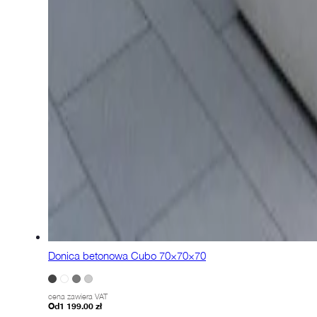
Donica betonowa Cubo 70×70×70
cena zawiera VAT
Od
1 199.00
zł