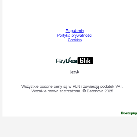
Regulamin
Polityka prywatności
Cookies
język
Wszystkie podane ceny są w PLN i zawierają podatek VAT.
Wszelkie prawa zastrzeżone. © Betonova 2025
Dostepny
Dostepny
Dostepny
Dostepny
Dostepny