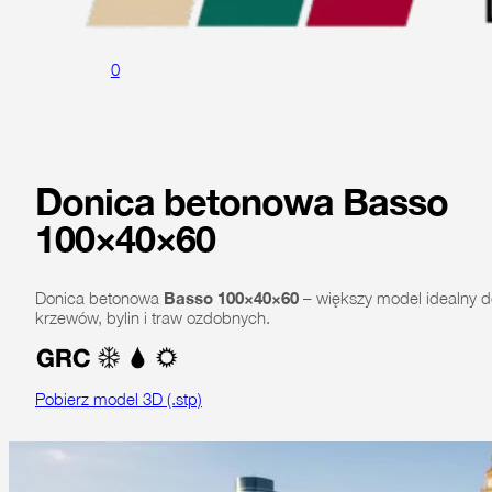
0
Donica betonowa Basso
100×40×60
Donica betonowa
Basso 100×40×60
– większy model idealny d
krzewów, bylin i traw ozdobnych.
Pobierz model 3D (.stp)