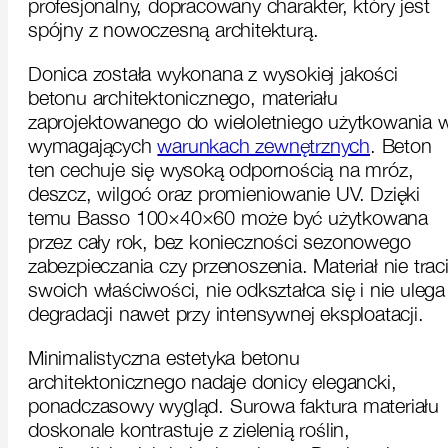
profesjonalny, dopracowany charakter, który jest
spójny z nowoczesną architekturą.
Donica została wykonana z wysokiej jakości
betonu architektonicznego, materiału
zaprojektowanego do wieloletniego użytkowania 
wymagających
warunkach zewnętrznych
. Beton
ten cechuje się wysoką odpornością na mróz,
deszcz, wilgoć oraz promieniowanie UV. Dzięki
temu Basso 100×40×60 może być użytkowana
przez cały rok, bez konieczności sezonowego
zabezpieczania czy przenoszenia. Materiał nie trac
swoich właściwości, nie odkształca się i nie ulega
degradacji nawet przy intensywnej eksploatacji.
Minimalistyczna estetyka betonu
architektonicznego nadaje donicy elegancki,
ponadczasowy wygląd. Surowa faktura materiału
doskonale kontrastuje z zielenią roślin,