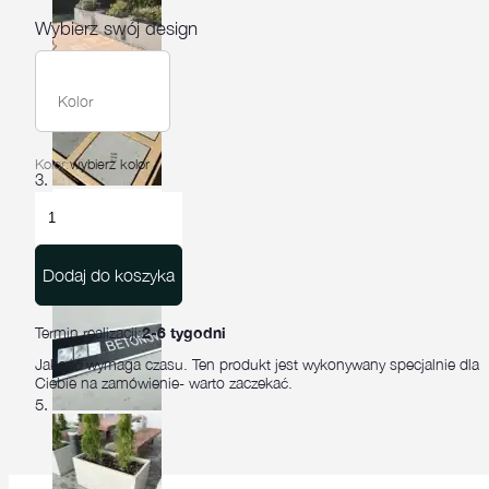
Wybierz swój design
Kolor
Kolor:
wybierz kolor
ilość
Donica
betonowa
Basso
Dodaj do koszyka
100×40×60
Termin realizacji:
2-6 tygodni
Jakość wymaga czasu. Ten produkt jest wykonywany specjalnie dla
Ciebie na zamówienie- warto zaczekać.