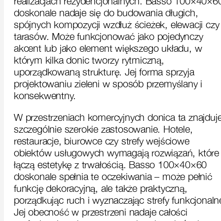
realizacjach rezydencjonalnych. Basso 100×40×6
doskonale nadaje się do budowania długich,
spójnych kompozycji wzdłuż ścieżek, elewacji czy
tarasów. Może funkcjonować jako pojedynczy
akcent lub jako element większego układu, w
którym kilka donic tworzy rytmiczną,
uporządkowaną strukturę. Jej forma sprzyja
projektowaniu zieleni w sposób przemyślany i
konsekwentny.
W przestrzeniach komercyjnych donica ta znajduj
szczególnie szerokie zastosowanie. Hotele,
restauracje, biurowce czy strefy wejściowe
obiektów usługowych wymagają rozwiązań, które
łączą estetykę z trwałością. Basso 100×40×60
doskonale spełnia te oczekiwania – może pełnić
funkcję dekoracyjną, ale także praktyczną,
porządkując ruch i wyznaczając strefy funkcjonaln
Jej obecność w przestrzeni nadaje całości