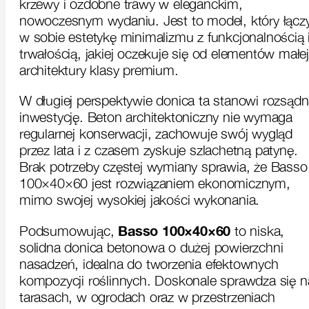
krzewy i ozdobne trawy w eleganckim,
nowoczesnym wydaniu. Jest to model, który łącz
w sobie estetykę minimalizmu z funkcjonalnością 
trwałością, jakiej oczekuje się od elementów małej
architektury klasy premium.
W długiej perspektywie donica ta stanowi rozsąd
inwestycję. Beton architektoniczny nie wymaga
regularnej konserwacji, zachowuje swój wygląd
przez lata i z czasem zyskuje szlachetną patynę.
Brak potrzeby częstej wymiany sprawia, że Basso
100×40×60 jest rozwiązaniem ekonomicznym,
mimo swojej wysokiej jakości wykonania.
Basso 100×40×60
Podsumowując,
to niska,
solidna donica betonowa o dużej powierzchni
nasadzeń, idealna do tworzenia efektownych
kompozycji roślinnych. Doskonale sprawdza się n
tarasach, w ogrodach oraz w przestrzeniach