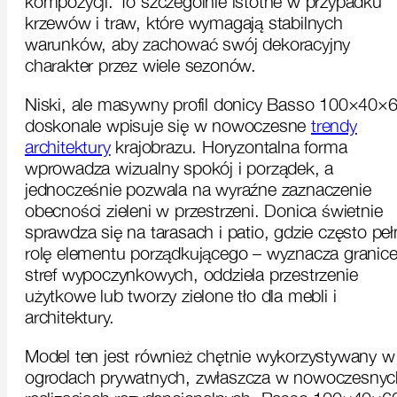
kompozycji. To szczególnie istotne w przypadku
krzewów i traw, które wymagają stabilnych
warunków, aby zachować swój dekoracyjny
charakter przez wiele sezonów.
Niski, ale masywny profil donicy Basso 100×40×
doskonale wpisuje się w nowoczesne
trendy
architektury
krajobrazu. Horyzontalna forma
wprowadza wizualny spokój i porządek, a
jednocześnie pozwala na wyraźne zaznaczenie
obecności zieleni w przestrzeni. Donica świetnie
sprawdza się na tarasach i patio, gdzie często peł
rolę elementu porządkującego – wyznacza granic
stref wypoczynkowych, oddziela przestrzenie
użytkowe lub tworzy zielone tło dla mebli i
architektury.
Model ten jest również chętnie wykorzystywany w
ogrodach prywatnych, zwłaszcza w nowoczesnyc